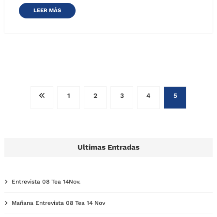
LEER MÁS
Paginación
1
2
3
4
5
de
entradas
Ultimas Entradas
Entrevista 08 Tea 14Nov.
Mañana Entrevista 08 Tea 14 Nov