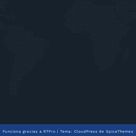
Funciona gracias a
RTPro
| Tema:
CloudPress
de
SpiceThemes