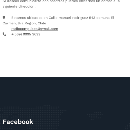
Si deseas comunicarte con nosotros puedes enviarnos un correo a la
siguiente dirección .
Estamos ubicados en Calle manuel rodriguez 543 comuna El
Carmen, 8va Región, Chile
radiocomplices@gmail.com
+(569) 9995 3633
Facebook