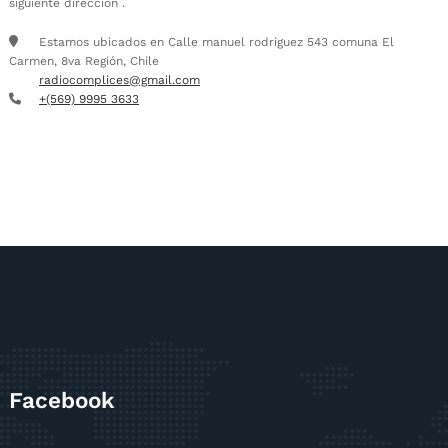
siguiente dirección .
Estamos ubicados en Calle manuel rodriguez 543 comuna El
Carmen, 8va Región, Chile
radiocomplices@gmail.com
+(569) 9995 3633
Facebook